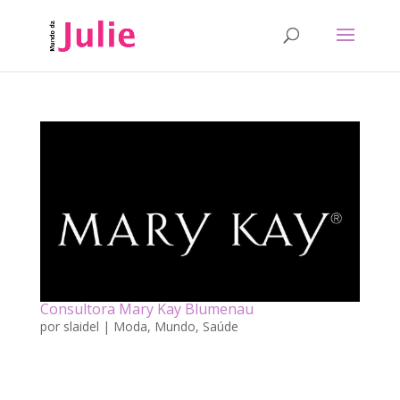
Consultora Mary Kay Blumenau
por
slaidel
|
Moda
,
Mundo
,
Saúde