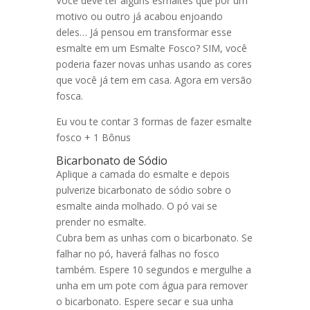
Você deve ter alguns esmaltes que por um
motivo ou outro já acabou enjoando
deles… Já pensou em transformar esse
esmalte em um Esmalte Fosco? SIM, você
poderia fazer novas unhas usando as cores
que você já tem em casa. Agora em versão
fosca.
Eu vou te contar 3 formas de fazer esmalte
fosco + 1 Bônus
Bicarbonato de Sódio
Aplique a camada do esmalte e depois
pulverize bicarbonato de sódio sobre o
esmalte ainda molhado. O pó vai se
prender no esmalte.
Cubra bem as unhas com o bicarbonato. Se
falhar no pó, haverá falhas no fosco
também. Espere 10 segundos e mergulhe a
unha em um pote com água para remover
o bicarbonato. Espere secar e sua unha