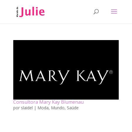
Consultora Mary Kay Blumenau
por
slaidel
|
Moda
,
Mundo
,
Saúde