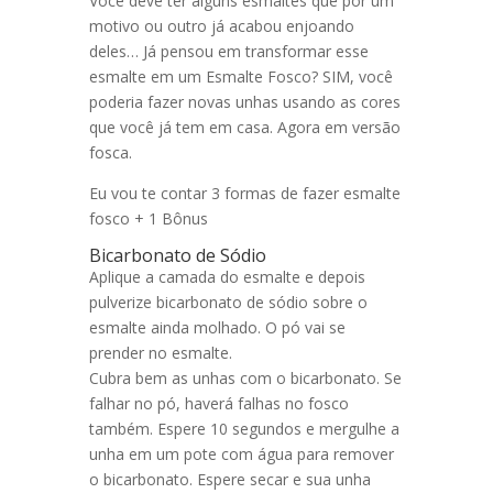
Você deve ter alguns esmaltes que por um
motivo ou outro já acabou enjoando
deles… Já pensou em transformar esse
esmalte em um Esmalte Fosco? SIM, você
poderia fazer novas unhas usando as cores
que você já tem em casa. Agora em versão
fosca.
Eu vou te contar 3 formas de fazer esmalte
fosco + 1 Bônus
Bicarbonato de Sódio
Aplique a camada do esmalte e depois
pulverize bicarbonato de sódio sobre o
esmalte ainda molhado. O pó vai se
prender no esmalte.
Cubra bem as unhas com o bicarbonato. Se
falhar no pó, haverá falhas no fosco
também. Espere 10 segundos e mergulhe a
unha em um pote com água para remover
o bicarbonato. Espere secar e sua unha