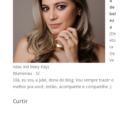
a
de
bel
ez
a
(Dir
eto
ra
De
Ve
ndas Ind Mary Kay)
Blumenau - SC
Olá, eu sou a Julie, dona do blog. Vou sempre trazer o
melhor pra você, então, acompanhe e compartilhe :)
Curtir