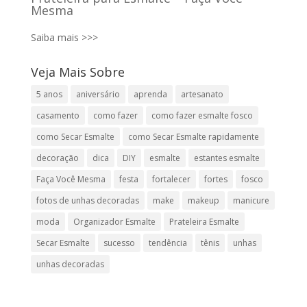
Mesma
Saiba mais >>>
Veja Mais Sobre
5 anos
aniversário
aprenda
artesanato
casamento
como fazer
como fazer esmalte fosco
como Secar Esmalte
como Secar Esmalte rapidamente
decoração
dica
DIY
esmalte
estantes esmalte
Faça Você Mesma
festa
fortalecer
fortes
fosco
fotos de unhas decoradas
make
makeup
manicure
moda
Organizador Esmalte
Prateleira Esmalte
Secar Esmalte
sucesso
tendência
tênis
unhas
unhas decoradas