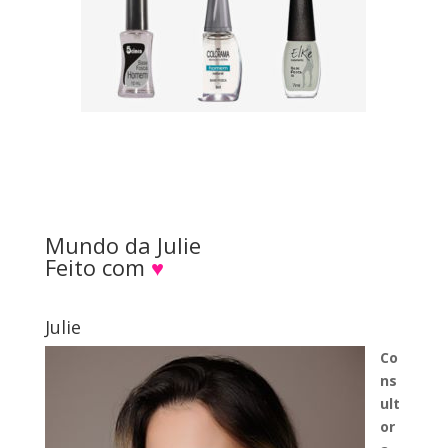
Mundo da Julie
Feito com
♥
Julie
Co
ns
ult
or