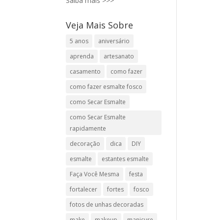
Saiba mais >>>
Veja Mais Sobre
5 anos
aniversário
aprenda
artesanato
casamento
como fazer
como fazer esmalte fosco
como Secar Esmalte
como Secar Esmalte
rapidamente
decoração
dica
DIY
esmalte
estantes esmalte
Faça Você Mesma
festa
fortalecer
fortes
fosco
fotos de unhas decoradas
make
makeup
manicure