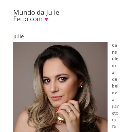
Mundo da Julie
Feito com
♥
Julie
Co
ns
ult
or
a
de
bel
ez
a
(Dir
eto
ra
De