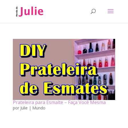
Prateleira para Esmalte – Faça Você Mesma
por
Julie
|
Mundo