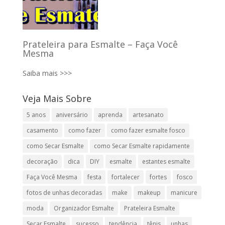
Prateleira para Esmalte – Faça Você
Mesma
Saiba mais >>>
Veja Mais Sobre
5 anos
aniversário
aprenda
artesanato
casamento
como fazer
como fazer esmalte fosco
como Secar Esmalte
como Secar Esmalte rapidamente
decoração
dica
DIY
esmalte
estantes esmalte
Faça Você Mesma
festa
fortalecer
fortes
fosco
fotos de unhas decoradas
make
makeup
manicure
moda
Organizador Esmalte
Prateleira Esmalte
Secar Esmalte
sucesso
tendência
tênis
unhas