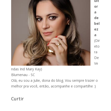
ult
or
a
de
bel
ez
a
(Dir
eto
ra
De
Ve
ndas Ind Mary Kay)
Blumenau - SC
Olá, eu sou a Julie, dona do blog. Vou sempre trazer o
melhor pra você, então, acompanhe e compartilhe :)
Curtir