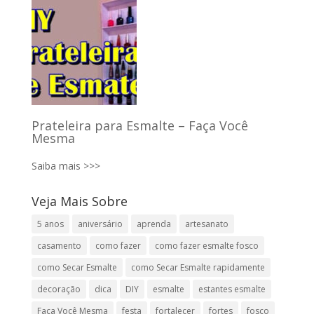
Prateleira para Esmalte – Faça Você
Mesma
Saiba mais >>>
Veja Mais Sobre
5 anos
aniversário
aprenda
artesanato
casamento
como fazer
como fazer esmalte fosco
como Secar Esmalte
como Secar Esmalte rapidamente
decoração
dica
DIY
esmalte
estantes esmalte
Faça Você Mesma
festa
fortalecer
fortes
fosco