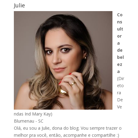
Julie
Co
ns
ult
or
a
de
bel
ez
a
(Dir
eto
ra
De
Ve
ndas Ind Mary Kay)
Blumenau - SC
Olá, eu sou a Julie, dona do blog. Vou sempre trazer o
melhor pra você, então, acompanhe e compartilhe :)