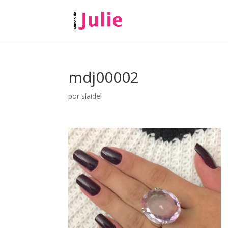
mdj00002
por
slaidel