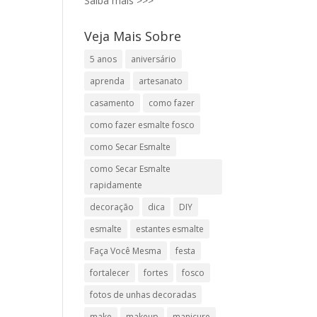
Saiba mais >>>
Veja Mais Sobre
5 anos
aniversário
aprenda
artesanato
casamento
como fazer
como fazer esmalte fosco
como Secar Esmalte
como Secar Esmalte
rapidamente
decoração
dica
DIY
esmalte
estantes esmalte
Faça Você Mesma
festa
fortalecer
fortes
fosco
fotos de unhas decoradas
make
makeup
manicure