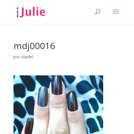
mdj00016
por
slaidel