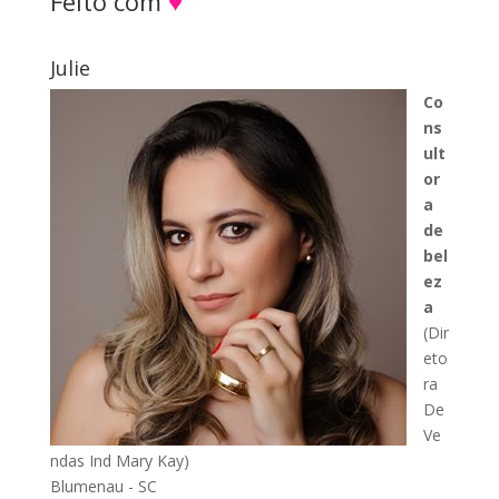
Feito com
♥
Julie
Co
ns
ult
or
a
de
bel
ez
a
(Dir
eto
ra
De
Ve
ndas Ind Mary Kay)
Blumenau - SC