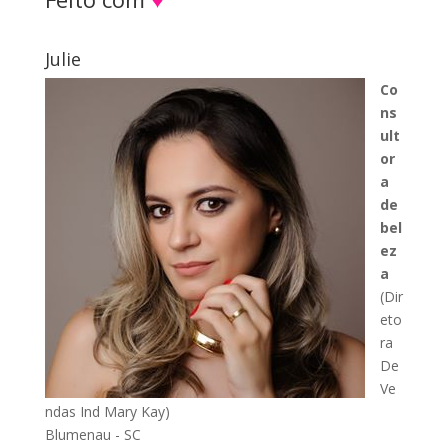
Julie
Co
ns
ult
or
a
de
bel
ez
a
(Dir
eto
ra
De
Ve
ndas Ind Mary Kay)
Blumenau - SC