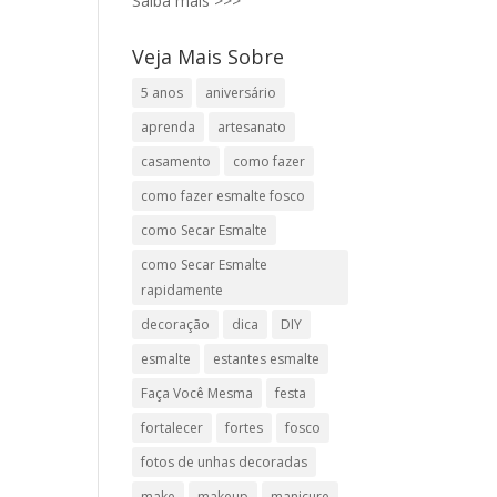
Saiba mais >>>
Veja Mais Sobre
5 anos
aniversário
aprenda
artesanato
casamento
como fazer
como fazer esmalte fosco
como Secar Esmalte
como Secar Esmalte
rapidamente
decoração
dica
DIY
esmalte
estantes esmalte
Faça Você Mesma
festa
fortalecer
fortes
fosco
fotos de unhas decoradas
make
makeup
manicure