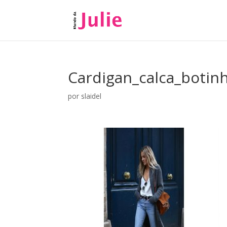
Cardigan_calca_botin
por
slaidel