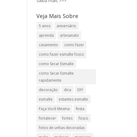
Saiba mais >>>
Veja Mais Sobre
5 anos
aniversário
aprenda
artesanato
casamento
como fazer
como fazer esmalte fosco
como Secar Esmalte
como Secar Esmalte
rapidamente
decoração
dica
DIY
esmalte
estantes esmalte
Faça Você Mesma
festa
fortalecer
fortes
fosco
fotos de unhas decoradas