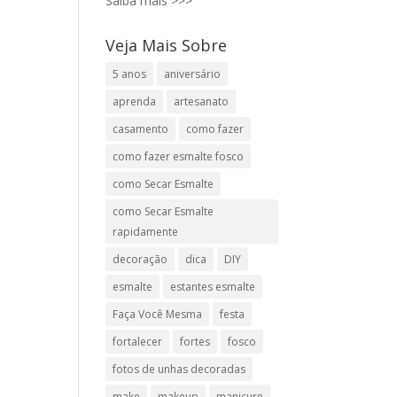
Saiba mais >>>
Veja Mais Sobre
5 anos
aniversário
aprenda
artesanato
casamento
como fazer
como fazer esmalte fosco
como Secar Esmalte
como Secar Esmalte
rapidamente
decoração
dica
DIY
esmalte
estantes esmalte
Faça Você Mesma
festa
fortalecer
fortes
fosco
fotos de unhas decoradas
make
makeup
manicure